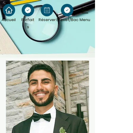
Accueil
Forfait
Réserver
Brevet/Bac
Menu
s