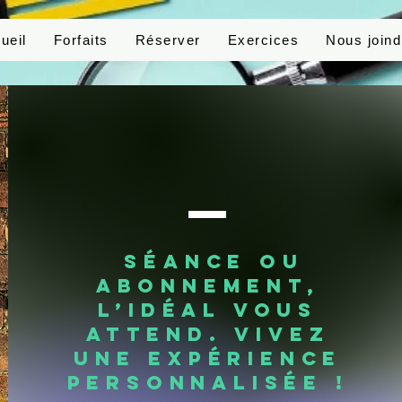
ueil
Forfaits
Réserver
Exercices
Nous joind
Séance ou
abonnement,
l’idéal vous
attend. Vivez
une expérience
Sans abonnement
Avec abonnement
personnalisée !