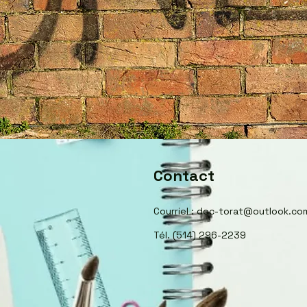
Contact
Courriel :
doc-torat@outlook.co
Tél. (514) 296-2239