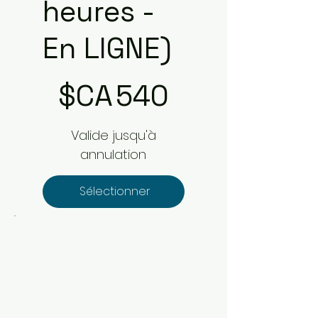
heures -
En LIGNE)
540 $CA
$CA
540
Valide jusqu'à
annulation
Sélectionner