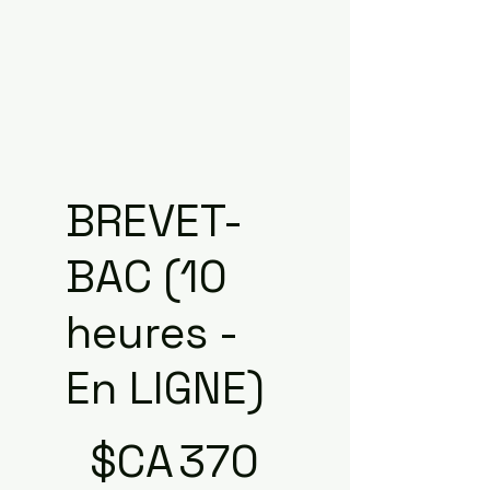
BREVET-
BAC (10
heures -
En LIGNE)
370 $CA
$CA
370