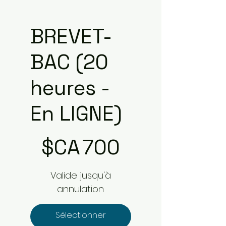
BREVET-
BAC (20
heures -
En LIGNE)
700 $CA
$CA
700
Valide jusqu'à
annulation
Sélectionner