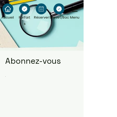
Accueil
Forfait
Réserver
Brevet/Bac
Menu
s
Abonnez-vous