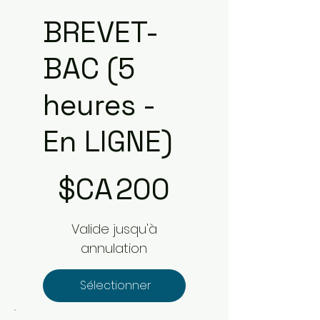
BREVET-
BAC (5
heures -
En LIGNE)
200 $CA
$CA
200
Valide jusqu'à
annulation
Sélectionner