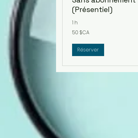
(Présentiel)
1 h
50
50 $CA
dollars
canadiens
Réserver